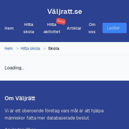
Väljratt.se
Beta
Hitta
Hitta
Om
Hem
Artiklar
Laddar...
skola
aktivitet
oss
Hem
>
Hitta skola
>
Skola
Loading...
Om Väljrätt
Vi är ett oberoende företag vars mål är att hjälpa
människor fatta mer databaserade beslut.