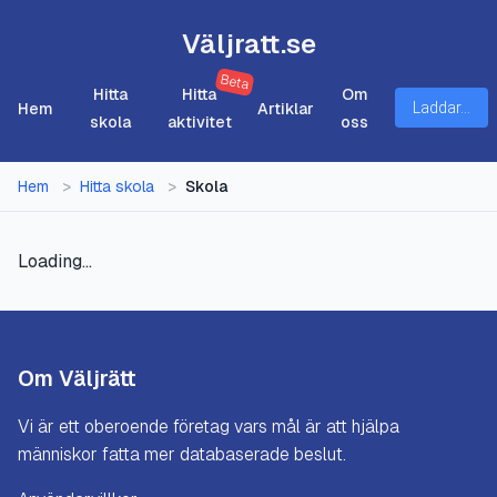
Väljratt.se
Beta
Hitta
Hitta
Om
Hem
Artiklar
Laddar...
skola
aktivitet
oss
Hem
>
Hitta skola
>
Skola
Loading...
Om Väljrätt
Vi är ett oberoende företag vars mål är att hjälpa
människor fatta mer databaserade beslut.