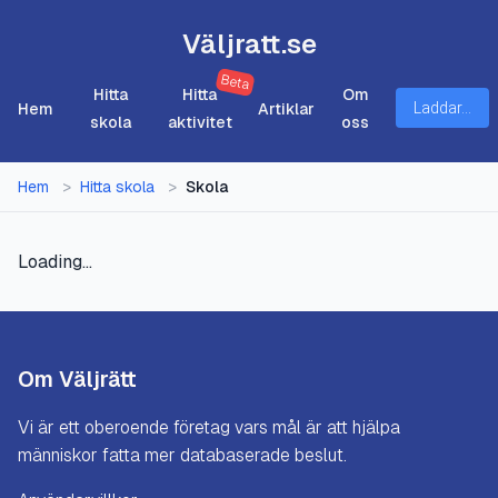
Väljratt.se
Beta
Hitta
Hitta
Om
Hem
Artiklar
Laddar...
skola
aktivitet
oss
Hem
>
Hitta skola
>
Skola
Loading...
Om Väljrätt
Vi är ett oberoende företag vars mål är att hjälpa
människor fatta mer databaserade beslut.