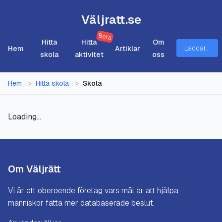
Väljratt.se
Beta
Hitta
Hitta
Om
Hem
Artiklar
Laddar...
skola
aktivitet
oss
Hem
>
Hitta skola
>
Skola
Loading...
Om Väljrätt
Vi är ett oberoende företag vars mål är att hjälpa
människor fatta mer databaserade beslut.