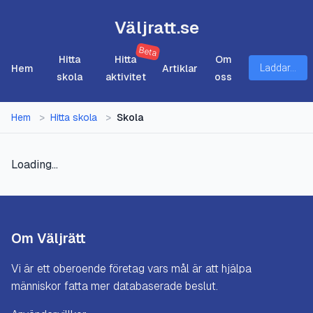
Väljratt.se
Beta
Hitta
Hitta
Om
Hem
Artiklar
Laddar...
skola
aktivitet
oss
Hem
>
Hitta skola
>
Skola
Loading...
Om Väljrätt
Vi är ett oberoende företag vars mål är att hjälpa
människor fatta mer databaserade beslut.